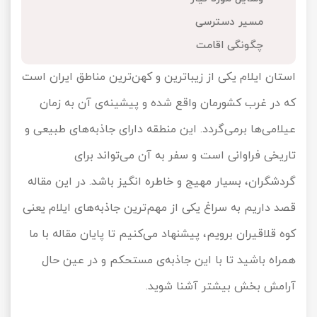
تور کیش از ساری
مسیر دسترسی
تور کویر مرنجاب
تور سنگاپور اقساطی
اقساطی
چگونگی اقامت
تور طبس
تور مالدیو
تور کیش از بندرعباس
استان ایلام یکی از زیباترین و کهن‌ترین مناطق ایران است
اقساطی
تور کویر کاراکال
تور قزاقستان اقساطی
که در غرب کشورمان واقع شده و پیشینه‌ی آن به زمان
عیلامی‌ها برمی‌گردد. این منطقه دارای جاذبه‌های طبیعی و
تور کویر مصر
تور زیارتی اقساطی
تاریخی فراوانی است و سفر به آن می‌تواند برای
تور کویر ابوزیدآباد
گردشگران، بسیار مهیج و خاطره انگیز باشد. در این مقاله
تور هرمز
قصد داریم به سراغ یکی از مهم‌ترین جاذبه‌های ایلام یعنی
کوه قلاقیران برویم، پیشنهاد می‌کنیم تا پایان مقاله با ما
تور ماسوله
همراه باشید تا با این جاذبه‌ی مستحکم و در عین حال
تور مرداب سراوان
آرامش بخش بیشتر آشنا شوید.
تور گلستان