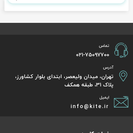
تماس
021-75097700
آدرس
تهران، میدان ولیعصر، ابتدای بلوار کشاورز،
پلاک 31، طبقه همکف
ایمیل
info@kite.ir