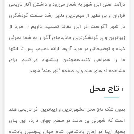
درآمد اصلی این شهر به شمار می‌رود و داشتن آثار تاریخی
تور سوباتان
فراوان و بی نظیر از مهم‌ترین دلایل رشد صنعت گردشگری
تور چابهار
در شهر آگراست. در این مقاله تصمیم داریم ۱۰ مورد از
زیباترین و پر گردشگرترین جاذبه‌های آگرا را به شما معرفی
تور مرداب هسل
کرده و توضیحاتی در مورد آن‌ها ارائه دهیم، پس تا انتها
تور کاشان
ما را همراهی کنید.همچنین پیشنهاد می‌کنیم برای
مشاهده تورهای هند وارد صفحه "
تور هند
" شوید.
تور اصفهان
تور ترکمن صحرا
تاج محل
تور آفرود
بدون شک تاج محل مشهورترین و زیباترین اثر تاریخی هند
است که شهرتی بی مانند در سطح جهان دارد، این بنای
بسیار زیبا در زمان پادشاهی شاه جهان پنجمین پادشاه