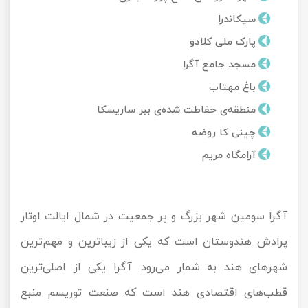
تور کیش از ساری
سیکاندرا
تور کویر مرنجاب
تور سنگاپور اقساطی
اقساطی
پارک ملی کلادو
تور طبس
تور مالدیو
مسجد جامع آگرا
تور کیش از بندرعباس
اقساطی
باغ مهتاب
تور کویر کاراکال
تور قزاقستان اقساطی
منطقه‌ی حفاطت شده‌ی ببر ساریسکا
تور کویر مصر
تور زیارتی اقساطی
چینی کا روضه
آرامگاه مریم
تور کویر ابوزیدآباد
تور هرمز
آگرا سومین شهر بزرگ و پر جمعیت در شمال ایالت اوتار
تور ماسوله
پرادش هندوستان است که یکی از زیباترین و مهم‌ترین
تور مرداب سراوان
شهرهای هند به شمار می‌رود. آگرا یکی از اصلی‌ترین
قطب‌های اقتصادی هند است که صنعت توریسم منبع
تور گلستان